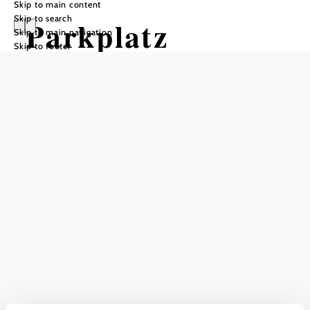
Skip to main content
Skip to search
Parkplatz
Skip to main navigation
Skip to footer
Ebnerbrand
Add to favorites
Parking lot to the Siebenhütten-Alm-
Discover the area
Attractions, hotels, tours &amp; more