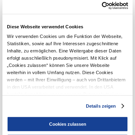
Search
10 km
20 km
radius
Diese Webseite verwendet Cookies
Wir verwenden Cookies um die Funktion der Webseite,
Statistiken, sowie auf Ihre Interessen zugeschnittene
Inhalte, zu ermöglichen. Eine Weitergabe dieser Daten
+43 50 138 200
info@hochkar.com
erfolgt ausschließlich pseudonymisiert. Mit Klick auf
„Cookies zulassen“ können Sie unsere Webseite
weiterhin in vollem Umfang nutzen. Diese Cookies
werden – mit Ihrer Einwilligung – auch von Drittanbietern
Team
Jobs
Press
History
Newsletter
Map & Tours
in den USA verarbeitet und verwendet. In den USA
Legal Notice
Data Protection
Terms and Conditions
Disclaimer
Accessibility
besteht derzeit kein angemessenes Datenschutzniveau,
und es ist nicht ausgeschlossen, dass staatliche
Details zeigen
Sicherheitsbehörden entsprechende Anordnungen
gegenüber den Drittanbietern (Google und Meta
Platforms, Inc.) treffen, um Zugriff zu Daten zu Kontroll-
Cookies zulassen
und Überwachungszwecken zu erhalten. Dagegen gibt es