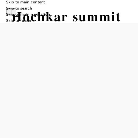
Skip to main content
Skip to search
Hochkar summit
Skip to main navigation
Skip to footer
hike
Hiking tour Starting from Hochkar,
valley station
Difficulty: Moderate
Distance: 2,63 km
Duration: 1:26 h
Ascent: 331 m elevation gain
Descent: 10 m elevation gain
Add to favorites