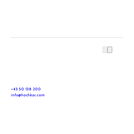
+43 50 138 200
info@hochkar.com
Team
Jobs
Press
History
Newsletter
Map & Tours
Legal Notice
Data Protection
Terms and Conditions
Disclaimer
Accessibility