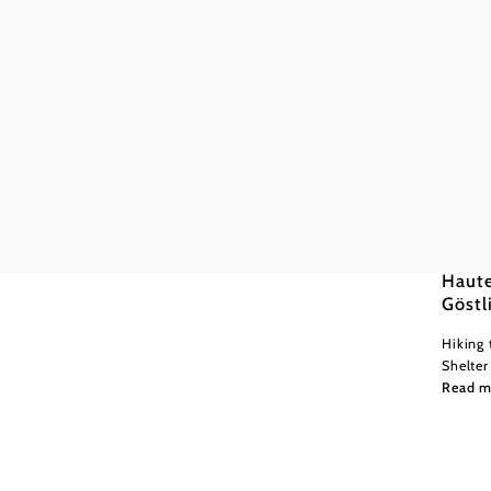
Mostvie
Difficu
Haute
Göstl
Hiking 
Shelter
Read m