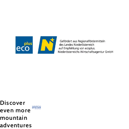
Team
Jobs
Press
History
Newsletter
Map & Tours
Legal Notice
Data Protection
Terms and Conditions
Disclaimer
Accessibility
Copyright © Hochkar & Ötscher Tourismus GmbH
Discover
even more
mountain
adventures