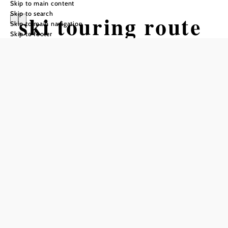
Skip to main content
Skip to search
ski touring route
Skip to main navigation
Skip to footer
Hochkar
Tour Starting from parking lot 4
Hochkar
Difficulty: Easy
Distance: 1,16 km
Ascent: 164 m elevation gain
Add to favorites