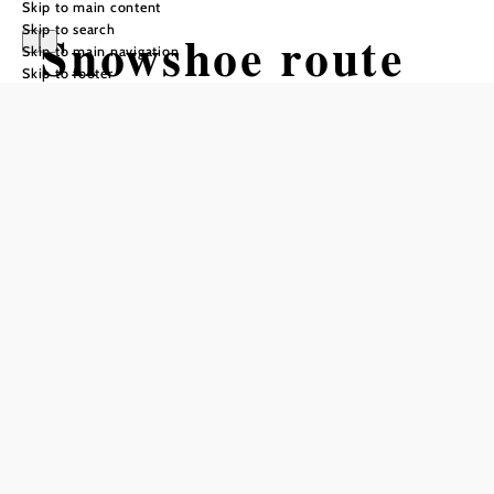
Skip to main content
Skip to search
Snowshoe route
Skip to main navigation
Skip to footer
Hochkar
Tour Starting from Parking lot 4
Hochkar
Difficulty: Moderate
Distance: 2,38 km
Duration: 0:45 h
Ascent: 197 m elevation gain
Descent: 197 m elevation gain
Add to favorites