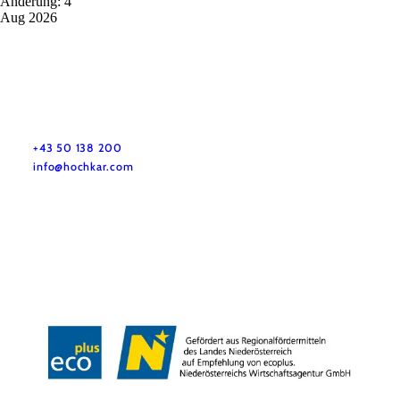
Änderung: 4
Aug 2026
+43 50 138 200
info@hochkar.com
Team
Jobs
Press
History
Newsletter
Map & Tours
Legal Notice
Data Protection
Terms and Conditions
Disclaimer
Accessibility