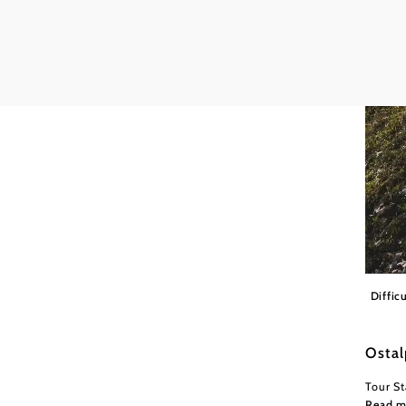
(C) Ge
Difficu
Ostal
Tour St
Read m