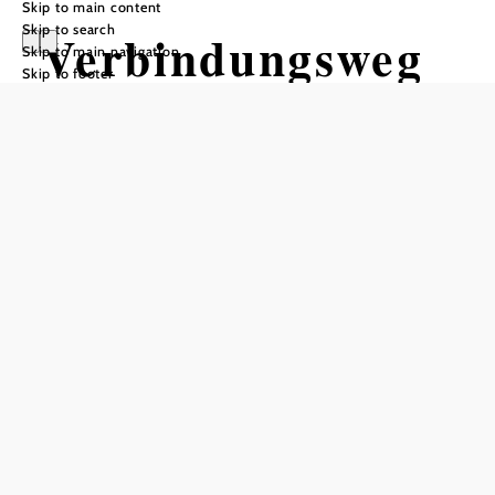
Skip to main content
Skip to search
Verbindungsweg
Skip to main navigation
Skip to footer
zur Skytour
Tour Starting from
Distance: 0,21 km
Duration: 0:03 h
Descent: 14 m elevation gain
Add to favorites