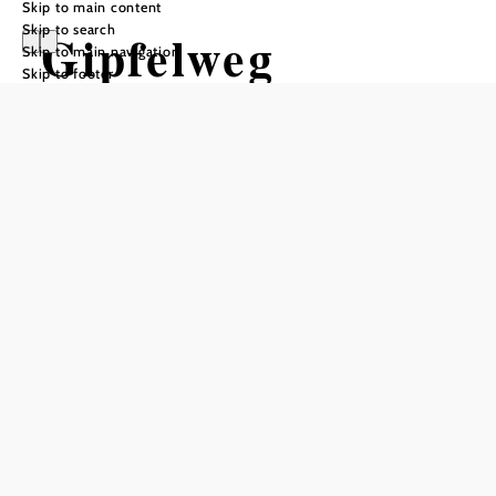
Skip to main content
Skip to search
Gipfelweg
Skip to main navigation
Skip to footer
Hochkar
Hiking tour Starting from Hochkar,
summit station
Difficulty: Moderate
Distance: 0,72 km
Duration: 0:15 h
Ascent: 53 m elevation gain
Descent: 17 m elevation gain
Add to favorites