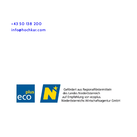
+43 50 138 200
info@hochkar.com
Team
Jobs
Press
History
Newsletter
Map & Tours
Legal Notice
Data Protection
Terms and Conditions
Disclaimer
Accessibility
Copyright © Hochkar & Ötscher Tourismus GmbH