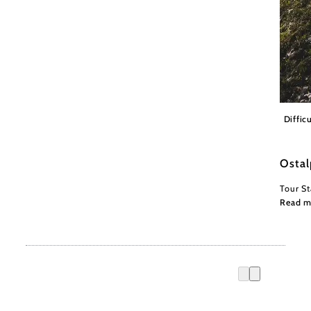
(C) Ge
Difficu
Ostal
Tour St
Read m