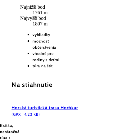
Najnižší bod
1761 m
Najvyšší bod
1807 m
vyhliadky
možnosť
občerstvenia
vhodné pre
rodiny s deťmi
túra na štít
Na stiahnutie
Horská turistická trasa Hochkar
(GPX | 4.22 KB)
Krátka,
nenáročná
túra s