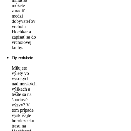
minút sa
môžete
zaradiť
medzi
dobyvateľov
vrcholu
Hochkar a
zapísať sa do
vrcholovej
knihy.
Tip redakcie
Milujete
výlety vo
vysokých
nadmorských
výškach a
tešíte sa na
športové
výzvy? V
tom prípade
vyskúšajte
horolezeckú
trasu na