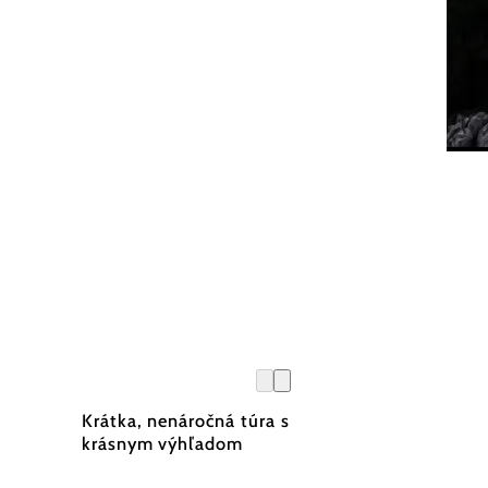
Ludwi
Krátka, nenáročná túra s
krásnym výhľadom