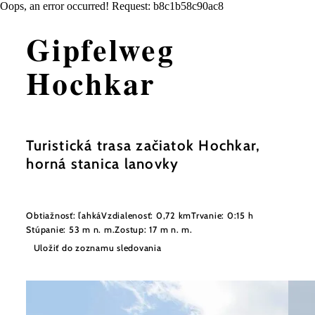
Oops, an error occurred! Request: b8c1b58c90ac8
Gipfelweg
Hochkar
Turistická trasa začiatok Hochkar,
horná stanica lanovky
Obtiažnosť: ľahká
Vzdialenosť: 0,72 km
Trvanie: 0:15 h
Stúpanie: 53 m n. m.
Zostup: 17 m n. m.
Uložiť do zoznamu sledovania