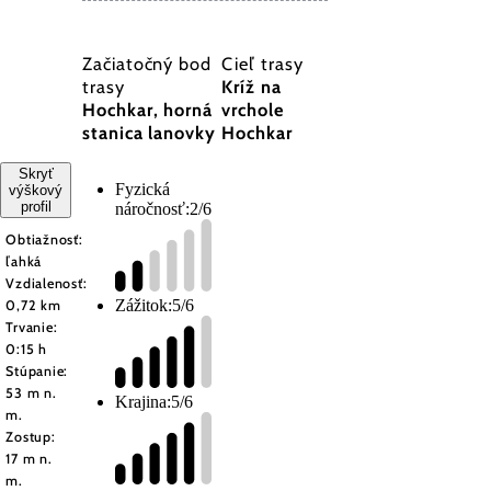
Začiatočný bod
Cieľ trasy
trasy
Kríž na
Hochkar, horná
vrchole
stanica lanovky
Hochkar
Skryť
Fyzická
výškový
profil
náročnosť:
2/6
Obtiažnosť:
ľahká
Vzdialenosť:
Zážitok:
5/6
0,72 km
Trvanie:
0:15 h
Stúpanie:
53 m n.
Krajina:
5/6
m.
Zostup:
17 m n.
m.