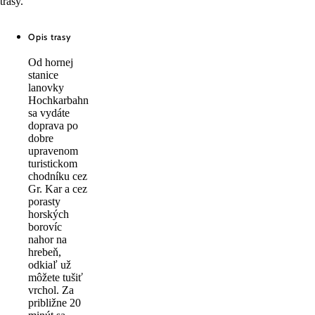
trasy.
Opis trasy
Od hornej
stanice
lanovky
Hochkarbahn
sa vydáte
doprava po
dobre
upravenom
turistickom
chodníku cez
Gr. Kar a cez
porasty
horských
borovíc
nahor na
hrebeň,
odkiaľ už
môžete tušiť
vrchol. Za
približne 20