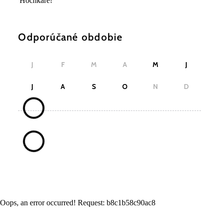
Hochkare!
Odporúčané obdobie
J
F
M
A
M
J
J
A
S
O
N
D
Oops, an error occurred! Request: b8c1b58c90ac8