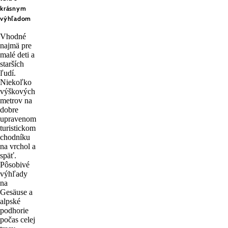
krásnym
výhľadom
Vhodné
najmä pre
malé deti a
starších
ľudí.
Niekoľko
výškových
metrov na
dobre
upravenom
turistickom
chodníku
na vrchol a
späť.
Pôsobivé
výhľady
na
Gesäuse a
alpské
podhorie
počas celej