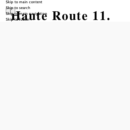
Skip to main content
Skip to search
Haute Route 11.
Skip to main navigation
Skip to footer
Etappe: Göstling
– Hollenstein
Hiking tour Starting from Göstling
Difficulty: Difficult
Distance: 21,95 km
Duration: 5:30 h
Ascent: 977 m elevation gain
Descent: 1050 m elevation gain
Add to favorites