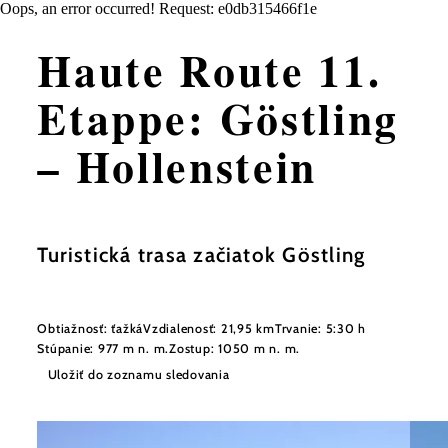
Oops, an error occurred! Request: e0db315466f1e
Haute Route 11.
Etappe: Göstling
– Hollenstein
Turistická trasa začiatok Göstling
Obtiažnosť: ťažká
Vzdialenosť: 21,95 km
Trvanie: 5:30 h
Stúpanie: 977 m n. m.
Zostup: 1050 m n. m.
Uložiť do zoznamu sledovania