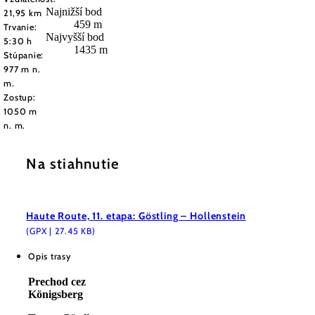
Najnižší bod
21,95 km
459 m
Trvanie:
Najvyšší bod
5:30 h
1435 m
Stúpanie:
977 m n.
m.
Zostup:
1050 m
n. m.
Na stiahnutie
Haute Route, 11. etapa: Göstling – Hollenstein
(GPX | 27.45 KB)
Opis trasy
Prechod cez
Königsberg