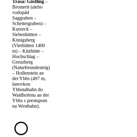
Trasa: Göstling
–
Bromreit (alebo
vodopád
Saggraben –
Scheitergraben) –
Kurzeck –
Siebenhütten –
Königsberg
(Vierhütten 1400
m) – Kitzhütte –
Hochschlag –
Grenzberg
(Naturfreundesteig)
– Hollenstein an
der Ybbs (497 m,
lanovkou
Ybbstalbahn do
Waidhofenu an der
Ybbs s prestupom
na Westbahn).