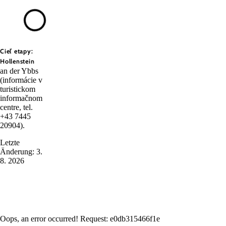
Cieľ etapy:
Hollenstein
an der Ybbs
(informácie v
turistickom
informačnom
centre, tel.
+43 7445
20904).
Letzte
Änderung: 3.
8. 2026
Oops, an error occurred! Request: e0db315466f1e