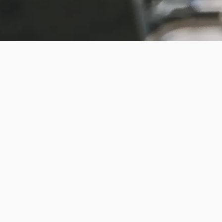
Sommerbetri
tter von
09:00 bis 16:00 Uhr
geöffnet. (Montag Ruhetag)
er am Hochk
©
ibschlager