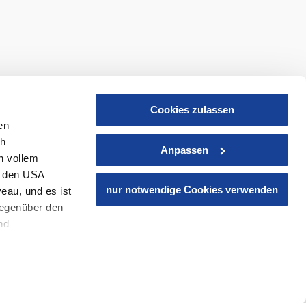
Cookies zulassen
en
ch
Anpassen
n vollem
n den USA
nur notwendige Cookies verwenden
eau, und es ist
gegenüber den
nd
den Schutz
ass keine
ieter, Endgerät
nd einer