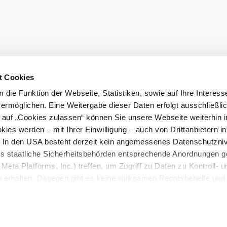
t Cookies
die Funktion der Webseite, Statistiken, sowie auf Ihre Interess
 ermöglichen. Eine Weitergabe dieser Daten erfolgt ausschließli
k auf „Cookies zulassen“ können Sie unsere Webseite weiterhin i
ies werden – mit Ihrer Einwilligung – auch von Drittanbietern i
. In den USA besteht derzeit kein angemessenes Datenschutzniv
ss staatliche Sicherheitsbehörden entsprechende Anordnungen 
Meta Platforms, Inc.) treffen, um Zugriff zu Daten zu Kontroll- u
rhalten. Dagegen gibt es keine wirksamen Rechtsbehelfe und
n. Zudem werden von den USA keine geeigneten Garantien für 
ewährt. Wir leiten nur Ihre IP-Adresse (in gekürzter Form, sod
ch ist) sowie technische Informationen wie Browser, Internetanb
n Google bzw. Meta weiter. Weitere Details betreffend Cookies u