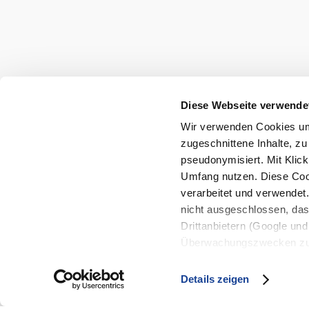
in
Niederösterreich
entdecken...
Diese Webseite verwende
Wir verwenden Cookies um 
zugeschnittene Inhalte, zu
pseudonymisiert. Mit Klic
Umfang nutzen. Diese Cook
verarbeitet und verwendet
nicht ausgeschlossen, da
Drittanbietern (Google und 
Überwachungszwecken zu e
Rechtsschutzmöglichkeite
personenbezogener Daten g
Details zeigen
eindeutige Zuordnung mögli
und Bildschirmauflösung a