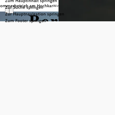
Zum Hauptinhalt springen
etrieb am Hochkar
Wir haben von Dienstag bis Sonntag bei Schönwe
Zur Suche springen
Bergsomm
Zur Hauptnavigation springen
Zum Footer springen
Bergweise
Wandern am
Hochkar
Fernsicht
mehr erfahren
und
© Mostviertel Tourismus/Josef Witt
Klettern &
Almerlebnis
Klettersteige
mehr erfahren
pur