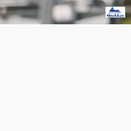
eb am Hochkar
Wir haben von Dienstag bis Sonntag bei Schönwetter 
ar