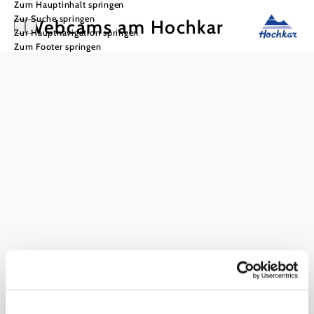
Zum Hauptinhalt springen
Zur Suche springen
Webcams am Hochkar
Zur Hauptnavigation springen
Zum Footer springen
Hochkar
Talstation
Bergstation
Hochkar & Ötscher Tourismus GmbH