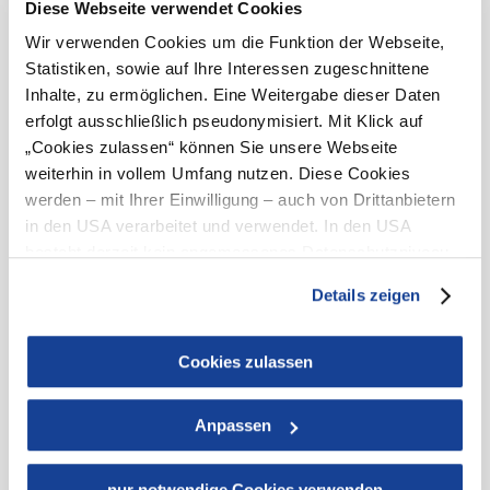
Noch Fragen? Wir helfen dir gerne weiter.
Diese Webseite verwendet Cookies
+43 50 138 200
Wir verwenden Cookies um die Funktion der Webseite,
info@hochkar.com
Statistiken, sowie auf Ihre Interessen zugeschnittene
Inhalte, zu ermöglichen. Eine Weitergabe dieser Daten
erfolgt ausschließlich pseudonymisiert. Mit Klick auf
Team
Jobs
Presse
Geschichte
Newsletter
Karte & Touren
„Cookies zulassen“ können Sie unsere Webseite
Impressum
Datenschutz
AGB
Haftungsausschluss
Barrierefreiheit
weiterhin in vollem Umfang nutzen. Diese Cookies
werden – mit Ihrer Einwilligung – auch von Drittanbietern
in den USA verarbeitet und verwendet. In den USA
besteht derzeit kein angemessenes Datenschutzniveau,
und es ist nicht ausgeschlossen, dass staatliche
Details zeigen
Sicherheitsbehörden entsprechende Anordnungen
gegenüber den Drittanbietern (Google und Meta
Copyright © Hochkar & Ötscher Tourismus GmbH
Platforms, Inc.) treffen, um Zugriff zu Daten zu Kontroll-
Cookies zulassen
und Überwachungszwecken zu erhalten. Dagegen gibt es
keine wirksamen Rechtsbehelfe und
Anpassen
Rechtsschutzmöglichkeiten. Zudem werden von den
USA keine geeigneten Garantien für den Schutz
Noch mehr
personenbezogener Daten gewährt. Wir leiten nur Ihre IP-
nur notwendige Cookies verwenden