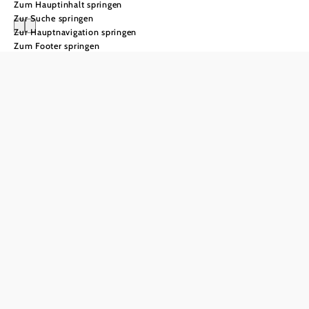
Zum Hauptinhalt springen
Zur Suche springen
Zur Hauptnavigation springen
Zum Footer springen
Schulgruppen &
Schulskikurse
Skifahren
lernen,
erleben