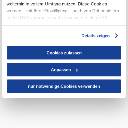
weiterhin in vollem Umfang nutzen. Diese Cookies
Copyright © Hochkar & Ötscher Tourismus GmbH
werden – mit Ihrer Einwilligung – auch von Drittanbietern
in den USA verarbeitet und verwendet. In den USA
besteht derzeit kein angemessenes Datenschutzniveau,
und es ist nicht ausgeschlossen, dass staatliche
Details zeigen
Sicherheitsbehörden entsprechende Anordnungen
Noch mehr
gegenüber den Drittanbietern (Google und Meta
Bergerlebnisse
Platforms, Inc.) treffen, um Zugriff zu Daten zu Kontroll-
Cookies zulassen
in
und Überwachungszwecken zu erhalten. Dagegen gibt es
Niederösterreich
keine wirksamen Rechtsbehelfe und
entdecken...
Anpassen
Rechtsschutzmöglichkeiten. Zudem werden von den
USA keine geeigneten Garantien für den Schutz
personenbezogener Daten gewährt. Wir leiten nur Ihre IP-
nur notwendige Cookies verwenden
Adresse (in gekürzter Form, sodass keine eindeutige
Zuordnung möglich ist) sowie technische Informationen
wie Browser, Internetanbieter, Endgerät und
Bildschirmauflösung an Google bzw. Meta weiter. Weitere
Details betreffend Cookies und einer möglichen späteren
Deaktivierung finden Sie in