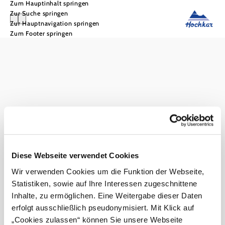
Zum Hauptinhalt springen
Zur Suche springen
Zur Hauptnavigation springen
Zum Footer springen
Hochkar & Ötscher Tourismus GmbH
Noch Fragen? Wir helfen dir gerne weiter.
+43 50 138 200
info@hochkar.com
Team
Jobs
Presse
Geschichte
Newsletter
Karte & Touren
Impressum
Datenschutz
AGB
Haftungsausschluss
Barrierefreiheit
Diese Webseite verwendet Cookies
Wir verwenden Cookies um die Funktion der Webseite,
Statistiken, sowie auf Ihre Interessen zugeschnittene
Inhalte, zu ermöglichen. Eine Weitergabe dieser Daten
erfolgt ausschließlich pseudonymisiert. Mit Klick auf
„Cookies zulassen“ können Sie unsere Webseite