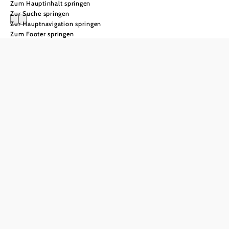
Zum Hauptinhalt springen
Zur Suche springen
Zur Hauptnavigation springen
Zum Footer springen
Dein Skiticket
Stunden-, Tages- &
Mehrtagestickets
Flexibel