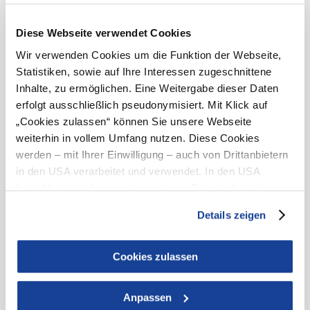
werden laufend geprüft und nach
Möglichkeit korrigiert.
Diese Webseite verwendet Cookies
b. Inhalte, die nicht in den
Wir verwenden Cookies um die Funktion der Webseite,
Anwendungsbereich der anwendbaren
Statistiken, sowie auf Ihre Interessen zugeschnittene
Rechtsvorschriften fallen oder von
Dritten stammen
Inhalte, zu ermöglichen. Eine Weitergabe dieser Daten
erfolgt ausschließlich pseudonymisiert. Mit Klick auf
Aufgezeichnete zeitbasierte
„Cookies zulassen“ können Sie unsere Webseite
Medien, insbesondere Video-
und Audioinhalte, die vor dem
weiterhin in vollem Umfang nutzen. Diese Cookies
28. Juni 2025 veröffentlicht
werden – mit Ihrer Einwilligung – auch von Drittanbietern
wurden.
in den USA verarbeitet und verwendet. In den USA
Inhalte von Dritten,
insbesondere eingebundene
besteht derzeit kein angemessenes Datenschutzniveau,
Inhalte externer Anbieter,
und es ist nicht ausgeschlossen, dass staatliche
Social-Media-Inhalte, Karten,
Details zeigen
Sicherheitsbehörden entsprechende Anordnungen
Buchungs- oder
Ticketsysteme, Wetterdienste,
gegenüber den Drittanbietern (Google und Meta
Schneehöheninformationen,
Platforms, Inc.) treffen, um Zugriff zu Daten zu Kontroll-
Cookies zulassen
Webcams oder sonstige
und Überwachungszwecken zu erhalten. Dagegen gibt es
externe Services. Für diese
Inhalte kann hinsichtlich der
keine wirksamen Rechtsbehelfe und
Vereinbarkeit mit den
Anpassen
Rechtsschutzmöglichkeiten. Zudem werden von den
Barrierefreiheitsanforderungen