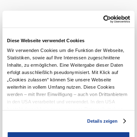
Mitglied der Wirtschaftskammer NÖ
Anwendbare Rechtsvorschriften
Gewerbeordnung 1994, Seilbahngesetz 2003
und sonstige einschlägige Vorschriften,
abrufbar im Rechtsinformationssystem des
Bundes unter ris.bka.gv.at.
Diese Webseite verwendet Cookies
Offenlegung gemäß § 25 MedienG
Wir verwenden Cookies um die Funktion der Webseite,
Medieninhaber:
Statistiken, sowie auf Ihre Interessen zugeschnittene
Hochkar & Ötscher Tourismus GmbH
Göstling 46
Inhalte, zu ermöglichen. Eine Weitergabe dieser Daten
3345 Göstling an der Ybbs
erfolgt ausschließlich pseudonymisiert. Mit Klick auf
Österreich
„Cookies zulassen“ können Sie unsere Webseite
Gesellschafter / Beteiligungsverhältnisse
weiterhin in vollem Umfang nutzen. Diese Cookies
ecoplus Alpin GmbH, Niederösterreich-Ring 2,
werden – mit Ihrer Einwilligung – auch von Drittanbietern
Haus A, 3100 St. Pölten
in den USA verarbeitet und verwendet. In den USA
Indirekte Beteiligungsverhältnisse
besteht derzeit kein angemessenes Datenschutzniveau,
ecoplus.Niederösterreichs Wirtschaftsagentur
und es ist nicht ausgeschlossen, dass staatliche
GmbH
Details zeigen
Sicherheitsbehörden entsprechende Anordnungen
Blattlinie
gegenüber den Drittanbietern (Google und Meta
Informationen über Angebote, Leistungen,