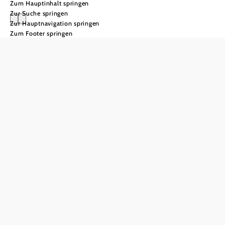
Zum Hauptinhalt springen
Zur Suche springen
Zur Hauptnavigation springen
Zum Footer springen
Tickets & Preise
direkt zum Onlineshop
Tickets
& Preise
am