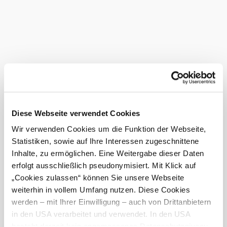
Alpenstraße.
Après-Ski im Winter ab 15.00 Uhr, meistens open end,
ideal für Gruppen, Parties oder Siegerehrungen.
Umgebung erkunden
Ausflugsziele, Hotels, Touren und mehr
Diese Webseite verwendet Cookies
Suchradius
10 km
20 km
Wir verwenden Cookies um die Funktion der Webseite,
Statistiken, sowie auf Ihre Interessen zugeschnittene
Inhalte, zu ermöglichen. Eine Weitergabe dieser Daten
erfolgt ausschließlich pseudonymisiert. Mit Klick auf
„Cookies zulassen“ können Sie unsere Webseite
weiterhin in vollem Umfang nutzen. Diese Cookies
werden – mit Ihrer Einwilligung – auch von Drittanbietern
Hochkar & Ötscher Tourismus GmbH
in den USA verarbeitet und verwendet. In den USA
Noch Fragen? Wir helfen dir gerne weiter.
besteht derzeit kein angemessenes Datenschutzniveau,