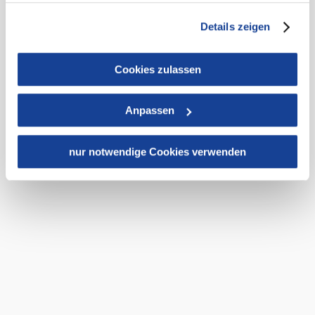
+43 50 138 200
und es ist nicht ausgeschlossen, dass staatliche
info@hochkar.com
Details zeigen
Sicherheitsbehörden entsprechende Anordnungen
gegenüber den Drittanbietern (Google und Meta
©
JoSchi-Bar
Platforms, Inc.) treffen, um Zugriff zu Daten zu Kontroll-
Cookies zulassen
Team
Jobs
Presse
Geschichte
Newsletter
Karte & Touren
und Überwachungszwecken zu erhalten. Dagegen gibt es
Impressum
Datenschutz
AGB
Haftungsausschluss
Barrierefreiheit
keine wirksamen Rechtsbehelfe und
Anpassen
Rechtsschutzmöglichkeiten. Zudem werden von den
USA keine geeigneten Garantien für den Schutz
personenbezogener Daten gewährt. Wir leiten nur Ihre IP-
nur notwendige Cookies verwenden
Adresse (in gekürzter Form, sodass keine eindeutige
Zuordnung möglich ist) sowie technische Informationen
wie Browser, Internetanbieter, Endgerät und
Copyright © Hochkar & Ötscher Tourismus GmbH
Bildschirmauflösung an Google bzw. Meta weiter. Weitere
Details betreffend Cookies und einer möglichen späteren
Deaktivierung finden Sie in
unserer
Datenschutzerklärung
.
Noch mehr
Bergerlebnisse