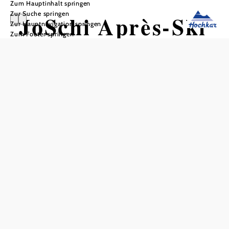
Zum Hauptinhalt springen
Zur Suche springen
JoSchi Après-Ski
Zur Hauptnavigation springen
Zum Footer springen
Bar (geöffnet nur
in der
Wintersaison)
In Merkliste speichern
Die JoSchi Après-Ski Bar am Hochkar befindet sich am
Übungshang Zagerlboden, gegenüber der JoSchi
Schneesport-Schule, direkt neben der Hochkar-